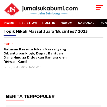
HOME
PERISTIWA
POLITIK
HUKUM
NASIONAL
PAR
Topik
Nikah Massal Juara ‘Bucinfest’ 2023
EKBIS
Ratusan Peserta Nikah Massal yang
Dibantu bank bjb, Dapat Bantuan
Dana Hingga Didoakan Samara oleh
Ridwan Kamil
Senin, 15 Mei 2023 - 14:52 WIB
BERITA TERPOPULER