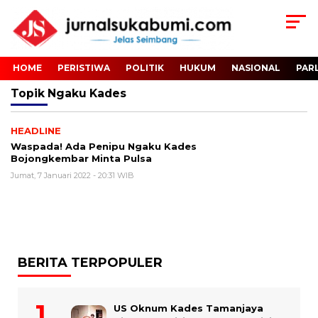
HOME
PERISTIWA
POLITIK
HUKUM
NASIONAL
PAR
Topik
Ngaku Kades
HEADLINE
Waspada! Ada Penipu Ngaku Kades
Bojongkembar Minta Pulsa
Jumat, 7 Januari 2022 - 20:31 WIB
BERITA TERPOPULER
US Oknum Kades Tamanjaya