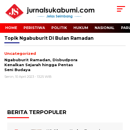
HOME
PERISTIWA
POLITIK
HUKUM
NASIONAL
PAR
Topik
Ngabuburit Di Bulan Ramadan
Uncategorized
Ngabuburit Ramadan, Disbudpora
Kenalkan Sejarah hingga Pentas
Seni Budaya
Senin, 10 April 2023 - 13:25 WIB
BERITA TERPOPULER