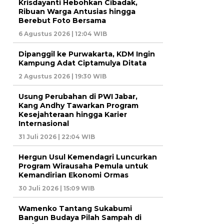
Krisdayanti Hebohkan Cibadak,
Ribuan Warga Antusias hingga
Berebut Foto Bersama
6 Agustus 2026 | 12:04 WIB
Dipanggil ke Purwakarta, KDM Ingin
Kampung Adat Ciptamulya Ditata
2 Agustus 2026 | 19:30 WIB
Usung Perubahan di PWI Jabar,
Kang Andhy Tawarkan Program
Kesejahteraan hingga Karier
Internasional
31 Juli 2026 | 22:04 WIB
Hergun Usul Kemendagri Luncurkan
Program Wirausaha Pemula untuk
Kemandirian Ekonomi Ormas
30 Juli 2026 | 15:09 WIB
Wamenko Tantang Sukabumi
Bangun Budaya Pilah Sampah di