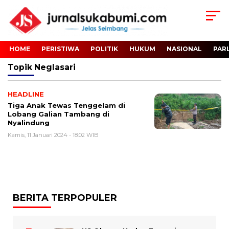
HOME
PERISTIWA
POLITIK
HUKUM
NASIONAL
PAR
Topik
Neglasari
HEADLINE
Tiga Anak Tewas Tenggelam di
Lobang Galian Tambang di
Nyalindung
Kamis, 11 Januari 2024 - 18:02 WIB
BERITA TERPOPULER