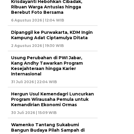
Krisdayanti Hebohkan Cibadak,
Ribuan Warga Antusias hingga
Berebut Foto Bersama
6 Agustus 2026 | 12:04 WIB
Dipanggil ke Purwakarta, KDM Ingin
Kampung Adat Ciptamulya Ditata
2 Agustus 2026 | 19:30 WIB
Usung Perubahan di PWI Jabar,
Kang Andhy Tawarkan Program
Kesejahteraan hingga Karier
Internasional
31 Juli 2026 | 22:04 WIB
Hergun Usul Kemendagri Luncurkan
Program Wirausaha Pemula untuk
Kemandirian Ekonomi Ormas
30 Juli 2026 | 15:09 WIB
Wamenko Tantang Sukabumi
Bangun Budaya Pilah Sampah di