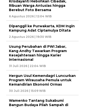
Krisdayanti Hebohkan Cibadak,
Ribuan Warga Antusias hingga
Berebut Foto Bersama
6 Agustus 2026 | 12:04 WIB
Dipanggil ke Purwakarta, KDM Ingin
Kampung Adat Ciptamulya Ditata
2 Agustus 2026 | 19:30 WIB
Usung Perubahan di PWI Jabar,
Kang Andhy Tawarkan Program
Kesejahteraan hingga Karier
Internasional
31 Juli 2026 | 22:04 WIB
Hergun Usul Kemendagri Luncurkan
Program Wirausaha Pemula untuk
Kemandirian Ekonomi Ormas
30 Juli 2026 | 15:09 WIB
Wamenko Tantang Sukabumi
Bangun Budaya Pilah Sampah di