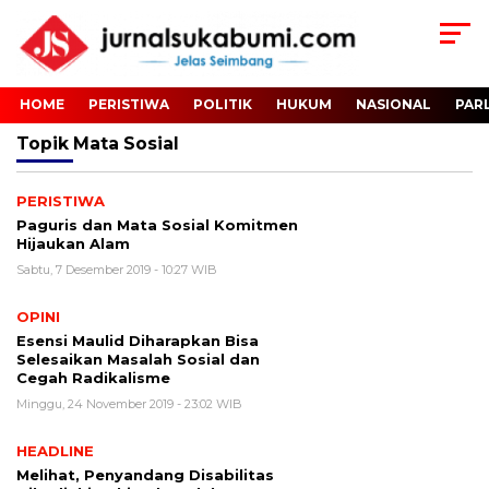
HOME
PERISTIWA
POLITIK
HUKUM
NASIONAL
PAR
Topik
Mata Sosial
PERISTIWA
Paguris dan Mata Sosial Komitmen
Hijaukan Alam
Sabtu, 7 Desember 2019 - 10:27 WIB
OPINI
Esensi Maulid Diharapkan Bisa
Selesaikan Masalah Sosial dan
Cegah Radikalisme
Minggu, 24 November 2019 - 23:02 WIB
HEADLINE
Melihat, Penyandang Disabilitas