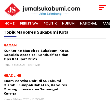
HOME
PERISTIWA
POLITIK
HUKUM
NASIONAL
PAR
Topik
Mapolres Sukabumi Kota
RAGAM
Kunker ke Mapolres Sukabumi Kota,
Kapolda Apresiasi Kondusifitas dan
Ops Ketupat 2023
Rabu, 3 Mei 2023 - 15:57 WIB
HEADLINE
Enam Perwira Polri di Sukabumi
Diambil Sumpah Jabatan, Kapolres
Dorong Inovasi dan Semangat
Kinerja
Kamis, 9 Maret 2023 - 13:00 WIB