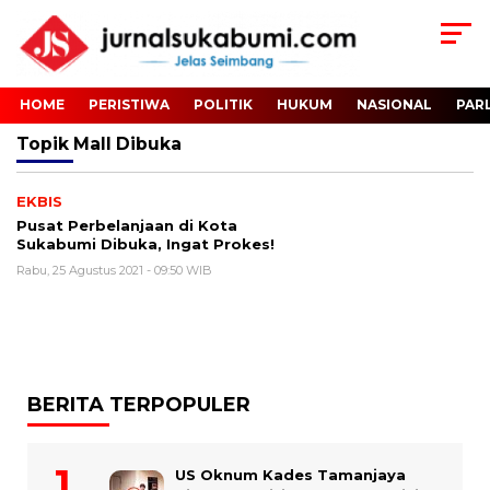
HOME
PERISTIWA
POLITIK
HUKUM
NASIONAL
PAR
Topik
Mall Dibuka
EKBIS
Pusat Perbelanjaan di Kota
Sukabumi Dibuka, Ingat Prokes!
Rabu, 25 Agustus 2021 - 09:50 WIB
BERITA TERPOPULER
US Oknum Kades Tamanjaya