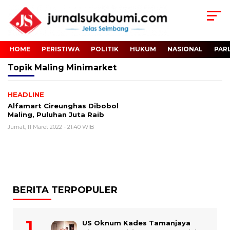
HOME
PERISTIWA
POLITIK
HUKUM
NASIONAL
PAR
Topik
Maling Minimarket
HEADLINE
Alfamart Cireunghas Dibobol
Maling, Puluhan Juta Raib
Jumat, 11 Maret 2022 - 21:40 WIB
BERITA TERPOPULER
US Oknum Kades Tamanjaya