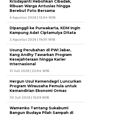
Krisdayanti Hebohkan Cibadak,
Ribuan Warga Antusias hingga
Berebut Foto Bersama
6 Agustus 2026 | 12:04 WIB
Dipanggil ke Purwakarta, KDM Ingin
Kampung Adat Ciptamulya Ditata
2 Agustus 2026 | 19:30 WIB
Usung Perubahan di PWI Jabar,
Kang Andhy Tawarkan Program
Kesejahteraan hingga Karier
Internasional
31 Juli 2026 | 22:04 WIB
Hergun Usul Kemendagri Luncurkan
Program Wirausaha Pemula untuk
Kemandirian Ekonomi Ormas
30 Juli 2026 | 15:09 WIB
Wamenko Tantang Sukabumi
Bangun Budaya Pilah Sampah di