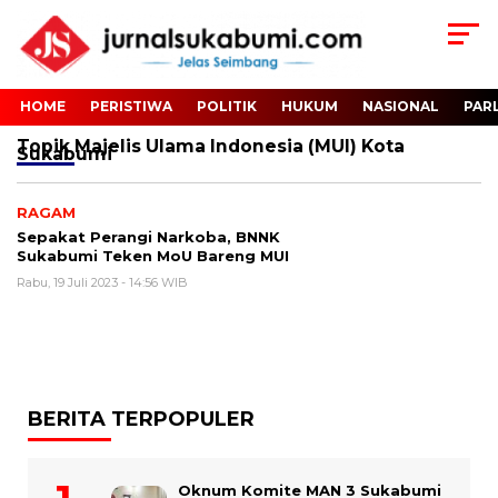
HOME
PERISTIWA
POLITIK
HUKUM
NASIONAL
PAR
Topik
Majelis Ulama Indonesia (MUI) Kota
Sukabumi
RAGAM
Sepakat Perangi Narkoba, BNNK
Sukabumi Teken MoU Bareng MUI
Rabu, 19 Juli 2023 - 14:56 WIB
BERITA TERPOPULER
Oknum Komite MAN 3 Sukabumi