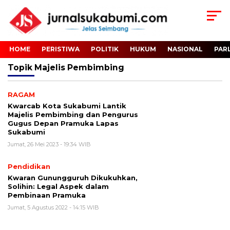
HOME
PERISTIWA
POLITIK
HUKUM
NASIONAL
PAR
Topik
Majelis Pembimbing
RAGAM
Kwarcab Kota Sukabumi Lantik
Majelis Pembimbing dan Pengurus
Gugus Depan Pramuka Lapas
Sukabumi
Jumat, 26 Mei 2023 - 19:34 WIB
Pendidikan
Kwaran Gunungguruh Dikukuhkan,
Solihin: Legal Aspek dalam
Pembinaan Pramuka
Jumat, 5 Agustus 2022 - 14:15 WIB