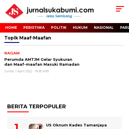
HOME
PERISTIWA
POLITIK
HUKUM
NASIONAL
PAR
Topik
Maaf-Maafan
RAGAM
Perumda AMTJM Gelar Syukuran
dan Maaf-maafan Masuki Ramadan
Jumat, 1 April 2022 - 16:18 WIB
BERITA TERPOPULER
US Oknum Kades Tamanjaya