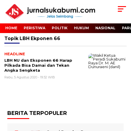
HOME
PERISTIWA
POLITIK
HUKUM
NASIONAL
PAR
Topik
LBH Ekponen 66
HEADLINE
LBH NU dan Eksponen 66 Harap
Pilkada Bisa Damai dan Tekan
Angka Sengketa
Rabu, 5 Agustus 2020 - 19:32 WIB
BERITA TERPOPULER