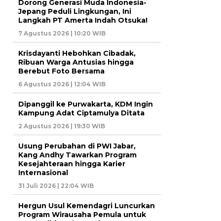
Dorong Generasi Muda Indonesia-
Jepang Peduli Lingkungan, Ini
Langkah PT Amerta Indah Otsuka!
7 Agustus 2026 | 10:20 WIB
Krisdayanti Hebohkan Cibadak,
Ribuan Warga Antusias hingga
Berebut Foto Bersama
6 Agustus 2026 | 12:04 WIB
Dipanggil ke Purwakarta, KDM Ingin
Kampung Adat Ciptamulya Ditata
2 Agustus 2026 | 19:30 WIB
Usung Perubahan di PWI Jabar,
Kang Andhy Tawarkan Program
Kesejahteraan hingga Karier
Internasional
31 Juli 2026 | 22:04 WIB
Hergun Usul Kemendagri Luncurkan
Program Wirausaha Pemula untuk