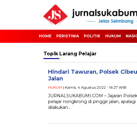
HOME
PERISTIWA
POLITIK
HUKUM
NASI
Topik
Larang Pelajar
Hindari Tawuran, Polsek Cibe
Jalan
HUKUM
| Kamis, 4 Agustus 2022 - 16:27 WIB
JURNALSUKABUMI.COM – Jajaran Polsek C
pelajar nongkrong di pinggir jalan, apalag
dilakukan…