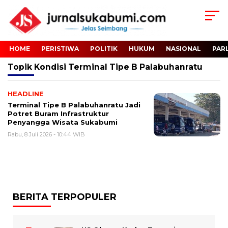
HOME
PERISTIWA
POLITIK
HUKUM
NASIONAL
PAR
Topik
Kondisi Terminal Tipe B Palabuhanratu
HEADLINE
Terminal Tipe B Palabuhanratu Jadi
Potret Buram Infrastruktur
Penyangga Wisata Sukabumi
Rabu, 8 Juli 2026 - 10:44 WIB
BERITA TERPOPULER