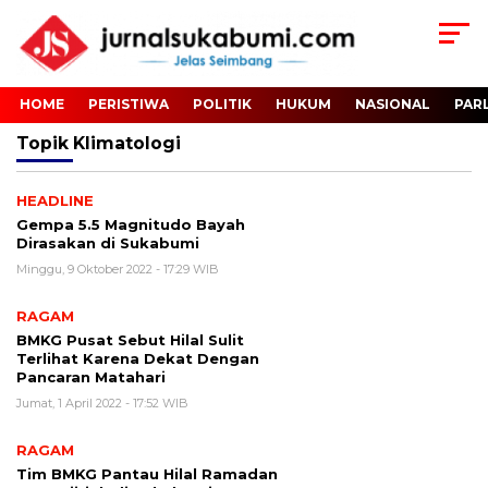
HOME
PERISTIWA
POLITIK
HUKUM
NASIONAL
PAR
Topik
Klimatologi
HEADLINE
Gempa 5.5 Magnitudo Bayah
Dirasakan di Sukabumi
Minggu, 9 Oktober 2022 - 17:29 WIB
RAGAM
BMKG Pusat Sebut Hilal Sulit
Terlihat Karena Dekat Dengan
Pancaran Matahari
Jumat, 1 April 2022 - 17:52 WIB
RAGAM
Tim BMKG Pantau Hilal Ramadan