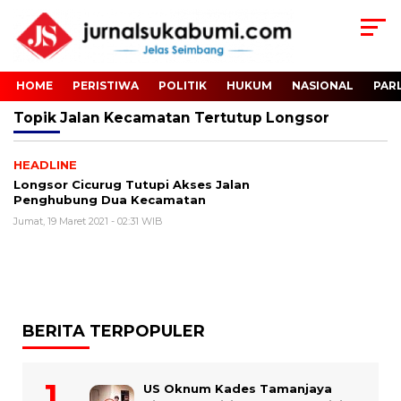
HOME
PERISTIWA
POLITIK
HUKUM
NASIONAL
PAR
Topik
Jalan Kecamatan Tertutup Longsor
HEADLINE
Longsor Cicurug Tutupi Akses Jalan
Penghubung Dua Kecamatan
Jumat, 19 Maret 2021 - 02:31 WIB
BERITA TERPOPULER
US Oknum Kades Tamanjaya