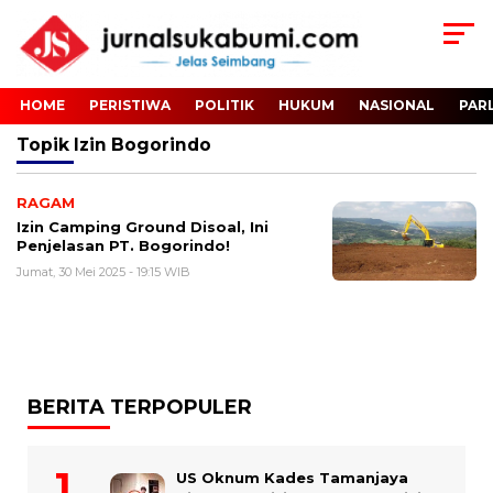
HOME
PERISTIWA
POLITIK
HUKUM
NASIONAL
PAR
Topik
Izin Bogorindo
RAGAM
Izin Camping Ground Disoal, Ini
Penjelasan PT. Bogorindo!
Jumat, 30 Mei 2025 - 19:15 WIB
BERITA TERPOPULER
US Oknum Kades Tamanjaya