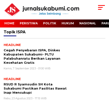
HOME
PERISTIWA
POLITIK
HUKUM
NASIONAL
PAR
Topik
ISPA
HEADLINE
Cegah Penyebaran ISPA, Dinkes
Kabupaten Sukabumi- PLTU
Palabuhanratu Berikan Layanan
Kesehatan Gratis
Kamis, 7 September 2023 - 01:00 WIB
HEADLINE
RSUD R Syamsudin SH Kota
Sukabumi Pastikan Fasilitas Rawat
Inap Mencukupi
Rabu, 23 Agustus 2023 - 17:15 WIB