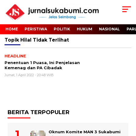
HOME
PERISTIWA
POLITIK
HUKUM
NASIONAL
PAR
Topik
Hilal Tidak Terlihat
HEADLINE
Penentuan 1 Puasa, Ini Penjelasan
Kemenag dan PA Cibadak
Jumat, 1 April 2022 - 20:48 WIB
BERITA TERPOPULER
Oknum Komite MAN 3 Sukabumi