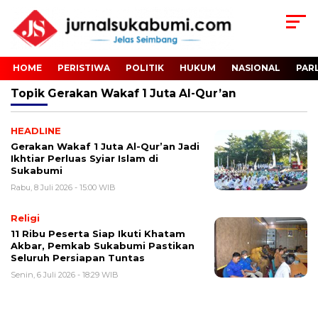
HOME
PERISTIWA
POLITIK
HUKUM
NASIONAL
PAR
Topik
Gerakan Wakaf 1 Juta Al-Qur’an
HEADLINE
Gerakan Wakaf 1 Juta Al-Qur’an Jadi
Ikhtiar Perluas Syiar Islam di
Sukabumi
Rabu, 8 Juli 2026 - 15:00 WIB
Religi
11 Ribu Peserta Siap Ikuti Khatam
Akbar, Pemkab Sukabumi Pastikan
Seluruh Persiapan Tuntas
Senin, 6 Juli 2026 - 18:29 WIB