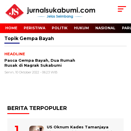
HOME
PERISTIWA
POLITIK
HUKUM
NASIONAL
PAR
Topik
Gempa Bayah
HEADLINE
Pasca Gempa Bayah, Dua Rumah
Rusak di Nagrak Sukabumi
Senin, 10 Oktober 2022 - 06:23 WIB
BERITA TERPOPULER
US Oknum Kades Tamanjaya