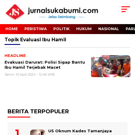
HOME
PERISTIWA
POLITIK
HUKUM
NASIONAL
PAR
Topik
Evaluasi Ibu Hamil
HEADLINE
Evakuasi Darurat: Polisi Sigap Bantu
Ibu Hamil Terjebak Macet
Senin, 15 April 2024 - 12:46 WIB
BERITA TERPOPULER
US Oknum Kades Tamanjaya