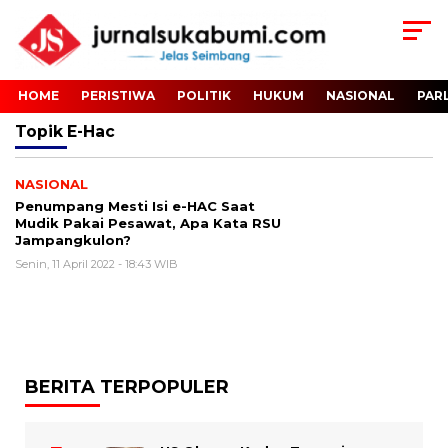
HOME
PERISTIWA
POLITIK
HUKUM
NASIONAL
PAR
Topik
E-Hac
NASIONAL
Penumpang Mesti Isi e-HAC Saat
Mudik Pakai Pesawat, Apa Kata RSU
Jampangkulon?
Senin, 11 April 2022 - 18:43 WIB
BERITA TERPOPULER