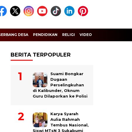
GERBANG DESA
PENDIDIKAN
RELIGI
VIDEO
BERITA TERPOPULER
Suami Bongkar
Dugaan
Perselingkuhan
di Kalibunder, Oknum
Guru Dilaporkan ke Polisi
Karya Syarah
Aulia Rahmah
Tembus Nasional,
Siswi MTsN 3 Sukabumi