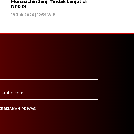
Munasichin Janji Tindak Lanjut di
DPR RI
18 Juli 2026 | 12:59 WIB
outube.com
KEBIJAKAN PRIVASI