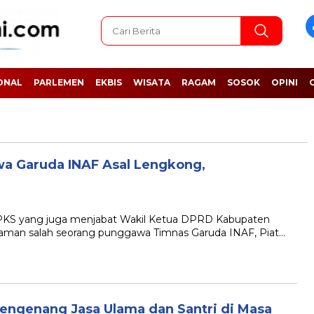
ONAL
PARLEMEN
EKBIS
WISATA
RAGAM
SOSOK
OPINI
a Garuda INAF Asal Lengkong,
 yang juga menjabat Wakil Ketua DPRD Kabupaten
aman salah seorang punggawa Timnas Garuda INAF, Piat…
ngenang Jasa Ulama dan Santri di Masa