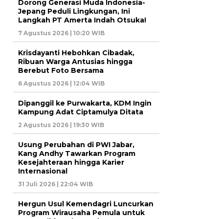
Dorong Generasi Muda Indonesia-
Jepang Peduli Lingkungan, Ini
Langkah PT Amerta Indah Otsuka!
7 Agustus 2026 | 10:20 WIB
Krisdayanti Hebohkan Cibadak,
Ribuan Warga Antusias hingga
Berebut Foto Bersama
6 Agustus 2026 | 12:04 WIB
Dipanggil ke Purwakarta, KDM Ingin
Kampung Adat Ciptamulya Ditata
2 Agustus 2026 | 19:30 WIB
Usung Perubahan di PWI Jabar,
Kang Andhy Tawarkan Program
Kesejahteraan hingga Karier
Internasional
31 Juli 2026 | 22:04 WIB
Hergun Usul Kemendagri Luncurkan
Program Wirausaha Pemula untuk