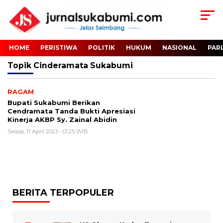
HOME
PERISTIWA
POLITIK
HUKUM
NASIONAL
PAR
Topik
Cinderamata Sukabumi
RAGAM
Bupati Sukabumi Berikan
Cendramata Tanda Bukti Apresiasi
Kinerja AKBP Sy. Zainal Abidin
Selasa, 11 April 2023 - 01:25 WIB
BERITA TERPOPULER