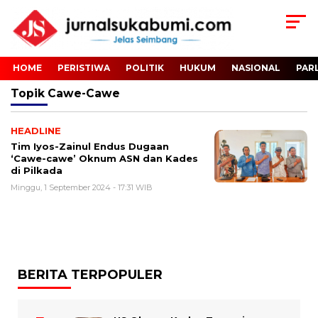
HOME
PERISTIWA
POLITIK
HUKUM
NASIONAL
PAR
Topik
Cawe-Cawe
HEADLINE
Tim Iyos-Zainul Endus Dugaan
‘Cawe-cawe’ Oknum ASN dan Kades
di Pilkada
Minggu, 1 September 2024 - 17:31 WIB
BERITA TERPOPULER