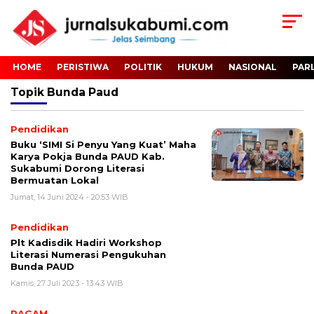
HOME
PERISTIWA
POLITIK
HUKUM
NASIONAL
PAR
Topik
Bunda Paud
Pendidikan
Buku ‘SIMI Si Penyu Yang Kuat’ Maha
Karya Pokja Bunda PAUD Kab.
Sukabumi Dorong Literasi
Bermuatan Lokal
Jumat, 14 Juni 2024 - 20:53 WIB
Pendidikan
Plt Kadisdik Hadiri Workshop
Literasi Numerasi Pengukuhan
Bunda PAUD
Kamis, 27 Juli 2023 - 13:43 WIB
RAGAM