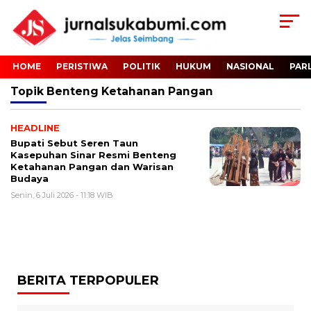
HOME
PERISTIWA
POLITIK
HUKUM
NASIONAL
PAR
Topik
Benteng Ketahanan Pangan
HEADLINE
Bupati Sebut Seren Taun
Kasepuhan Sinar Resmi Benteng
Ketahanan Pangan dan Warisan
Budaya
Senin, 6 Juli 2026 - 11:18 WIB
BERITA TERPOPULER