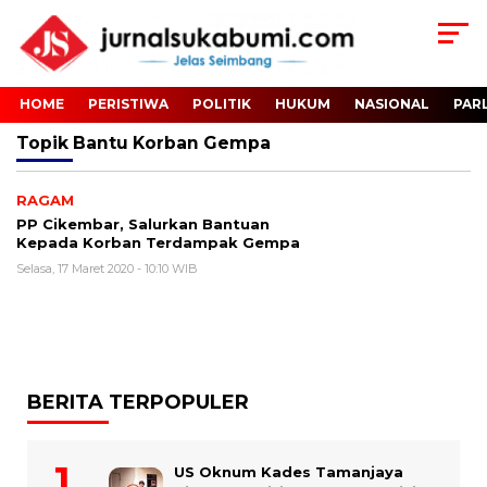
HOME
PERISTIWA
POLITIK
HUKUM
NASIONAL
PAR
Topik
Bantu Korban Gempa
RAGAM
PP Cikembar, Salurkan Bantuan
Kepada Korban Terdampak Gempa
Selasa, 17 Maret 2020 - 10:10 WIB
BERITA TERPOPULER
US Oknum Kades Tamanjaya