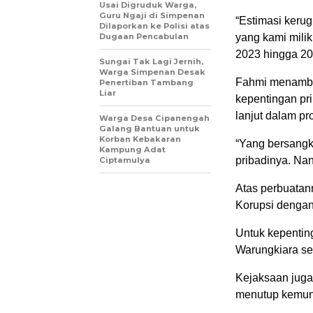
Usai Digruduk Warga,
Guru Ngaji di Simpenan
“Estimasi keru
Dilaporkan ke Polisi atas
Dugaan Pencabulan
yang kami milik
2023 hingga 202
Sungai Tak Lagi Jernih,
Warga Simpenan Desak
Fahmi menambah
Penertiban Tambang
Liar
kepentingan pri
lanjut dalam pr
Warga Desa Cipanengah
Galang Bantuan untuk
Korban Kebakaran
“Yang bersangk
Kampung Adat
pribadinya. Nan
Ciptamulya
Atas perbuatan
Korupsi dengan
Untuk kepenting
Warungkiara sel
Kejaksaan juga
menutup kemungk