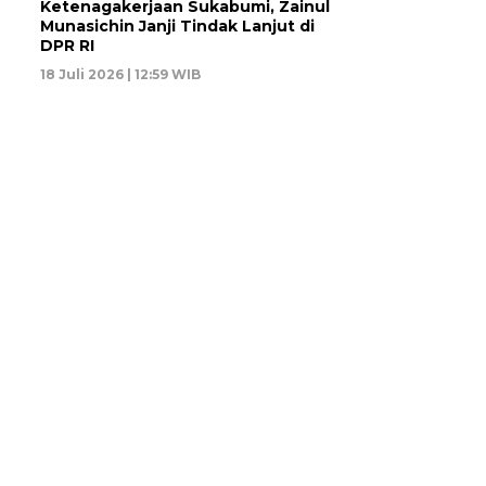
Ketenagakerjaan Sukabumi, Zainul
Munasichin Janji Tindak Lanjut di
DPR RI
18 Juli 2026 | 12:59 WIB