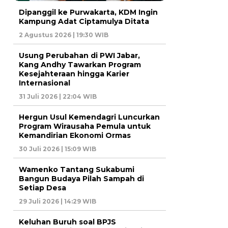
Dipanggil ke Purwakarta, KDM Ingin
Kampung Adat Ciptamulya Ditata
2 Agustus 2026 | 19:30 WIB
Usung Perubahan di PWI Jabar,
Kang Andhy Tawarkan Program
Kesejahteraan hingga Karier
Internasional
31 Juli 2026 | 22:04 WIB
Hergun Usul Kemendagri Luncurkan
Program Wirausaha Pemula untuk
Kemandirian Ekonomi Ormas
30 Juli 2026 | 15:09 WIB
Wamenko Tantang Sukabumi
Bangun Budaya Pilah Sampah di
Setiap Desa
29 Juli 2026 | 14:29 WIB
Keluhan Buruh soal BPJS