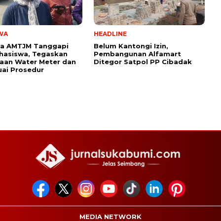
WA
HEADLINE
a AMTJM Tanggapi
Belum Kantongi Izin,
hasiswa, Tegaskan
Pembangunan Alfamart
aan Water Meter dan
Ditegor Satpol PP Cibadak
uai Prosedur
MEDIA NETWORK