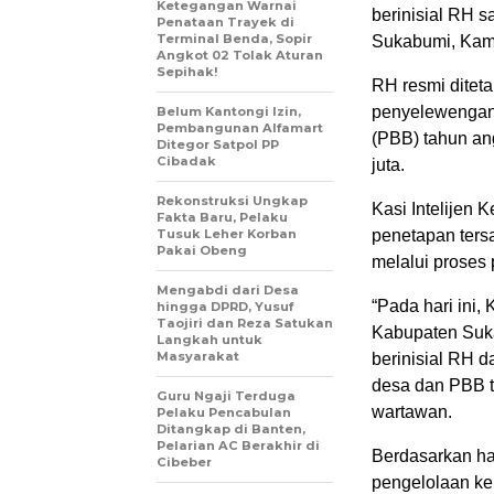
Ketegangan Warnai
berinisial RH s
Penataan Trayek di
Terminal Benda, Sopir
Sukabumi, Kami
Angkot 02 Tolak Aturan
Sepihak!
RH resmi ditet
penyelewengan
Belum Kantongi Izin,
Pembangunan Alfamart
(PBB) tahun a
Ditegor Satpol PP
Cibadak
juta.
Rekonstruksi Ungkap
Kasi Intelijen
Fakta Baru, Pelaku
Tusuk Leher Korban
penetapan ters
Pakai Obeng
melalui proses 
Mengabdi dari Desa
“Pada hari ini,
hingga DPRD, Yusuf
Taojiri dan Reza Satukan
Kabupaten Suk
Langkah untuk
Masyarakat
berinisial RH 
desa dan PBB t
Guru Ngaji Terduga
wartawan.
Pelaku Pencabulan
Ditangkap di Banten,
Pelarian AC Berakhir di
Berdasarkan ha
Cibeber
pengelolaan ke