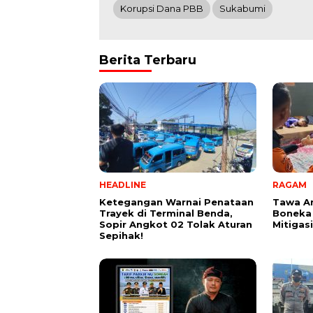
Korupsi Dana PBB
Sukabumi
Berita Terbaru
HEADLINE
RAGAM
Ketegangan Warnai Penataan
Tawa A
Trayek di Terminal Benda,
Boneka
Sopir Angkot 02 Tolak Aturan
Mitigas
Sepihak!