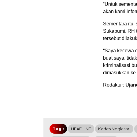
“Untuk sement
akan kami info
Sementara itu, 
Sukabumi, RH 
tersebut dilaku
“Saya kecewa d
buat saya, tida
kriminalisasi bu
dimasukkan ke 
Redaktur:
Ujan
Tag :
HEADLINE
Kades Neglasari