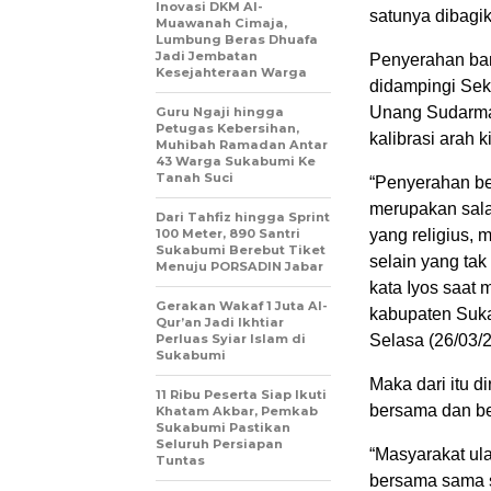
Inovasi DKM Al-
satunya dibagi
Muawanah Cimaja,
Lumbung Beras Dhuafa
Jadi Jembatan
Penyerahan ban
Kesejahteraan Warga
didampingi Se
Unang Sudarma 
Guru Ngaji hingga
Petugas Kebersihan,
kalibrasi arah ki
Muhibah Ramadan Antar
43 Warga Sukabumi Ke
Tanah Suci
“Penyerahan be
merupakan sala
Dari Tahfiz hingga Sprint
100 Meter, 890 Santri
yang religius, 
Sukabumi Berebut Tiket
selain yang ta
Menuju PORSADIN Jabar
kata Iyos saat
Gerakan Wakaf 1 Juta Al-
kabupaten Suk
Qur’an Jadi Ikhtiar
Perluas Syiar Islam di
Selasa (26/03/2
Sukabumi
Maka dari itu 
11 Ribu Peserta Siap Ikuti
bersama dan b
Khatam Akbar, Pemkab
Sukabumi Pastikan
Seluruh Persiapan
“Masyarakat ul
Tuntas
bersama sama 