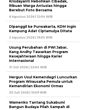
Krisdayanti Hebohkan Cibadak,
Ribuan Warga Antusias hingga
Berebut Foto Bersama
6 Agustus 2026 | 12:04 WIB
Dipanggil ke Purwakarta, KDM Ingin
Kampung Adat Ciptamulya Ditata
2 Agustus 2026 | 19:30 WIB
Usung Perubahan di PWI Jabar,
Kang Andhy Tawarkan Program
Kesejahteraan hingga Karier
Internasional
31 Juli 2026 | 22:04 WIB
Hergun Usul Kemendagri Luncurkan
Program Wirausaha Pemula untuk
Kemandirian Ekonomi Ormas
30 Juli 2026 | 15:09 WIB
Wamenko Tantang Sukabumi
Bangun Budaya Pilah Sampah di