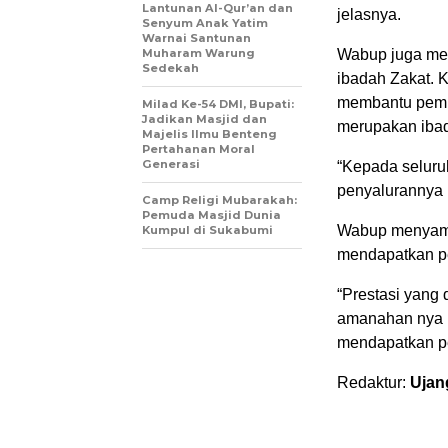
Lantunan Al-Qur’an dan
jelasnya.
Senyum Anak Yatim
Warnai Santunan
Muharam Warung
Wabup juga me
Sedekah
ibadah Zakat. 
membantu pemba
Milad Ke-54 DMI, Bupati:
Jadikan Masjid dan
merupakan ibad
Majelis Ilmu Benteng
Pertahanan Moral
Generasi
“Kepada seluru
penyalurannya 
Camp Religi Mubarakah:
Pemuda Masjid Dunia
Wabup menyamp
Kumpul di Sukabumi
mendapatkan p
“Prestasi yang
amanahan nya k
mendapatkan pe
Redaktur:
Ujan