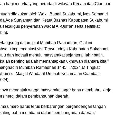
kan bagi mereka yang berada di wilayah Kecamatan Ciambar.
tuan dilakukan oleh Wakil Bupati Sukabumi, Iyos Somantri
kda Ade Suryaman dan Ketua Baznas Kabupaten Sukabumi
sekaligus penyerahan waqaf Al-Qur’an serta sertifikat
blat.
rlangsung dalam giat Muhibah Ramadhan. Giat ini
hsatu implementasi visi Terwujudnya Kabupaten Sukabumi
maju dan inovatif menuju masyarakat sejahtera lahir batin,
k kalah penting adalah memantapkan ukhuwah diantara kita,”
 menghadiri Muhibah Ramadhan 1445 H/2024 M Tingkat
abumi di Masjid Wihdatul Ummah Kecamatan Ciambar,
024).
dirinya mengajak warga masyarakat agar bahu membahu, kerja
ersinergi dalam pembangunan daerah.
ama umaro harus terus berbarengan bergandengan tangan
saling bahu membahu dalam pembangunan daerah,”