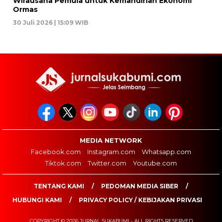
Wirausaha Pemula untuk Kemandirian Ekonomi
Ormas
30 Juli 2026 | 15:09 WIB
MEDIA NETWORK
Facebook.com
Instagram.com
Whatsapp.com
Tiktok.com
Twitter.com
Youtube.com
TENTANG KAMI
PEDOMAN MEDIA SIBER
HUBUNGI KAMI
PRIVACY POLICY / KEBIJAKAN PRIVASI
COPYRIGHT © 2026 JURNAL SUKABUMI - ALL RIGHTS RESERVED