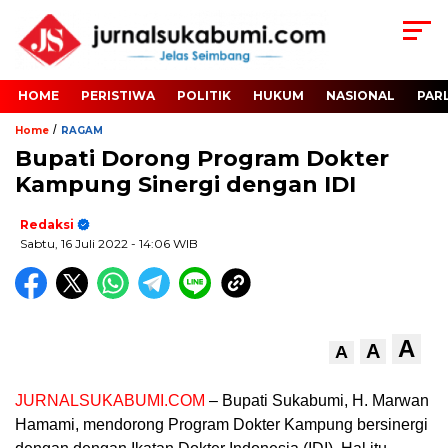
HOME
PERISTIWA
POLITIK
HUKUM
NASIONAL
PAR
/
Home
RAGAM
Bupati Dorong Program Dokter
Kampung Sinergi dengan IDI
Redaksi
Sabtu, 16 Juli 2022
- 14:06 WIB
A
A
A
JURNALSUKABUMI.COM
– Bupati Sukabumi, H. Marwan
Hamami, mendorong Program Dokter Kampung bersinergi