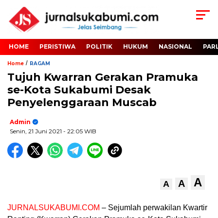
HOME
PERISTIWA
POLITIK
HUKUM
NASIONAL
PAR
/
Home
RAGAM
Tujuh Kwarran Gerakan Pramuka
se-Kota Sukabumi Desak
Penyelenggaraan Muscab
Admin
Senin, 21 Juni 2021
- 22:05 WIB
A
A
A
JURNALSUKABUMI.COM
– Sejumlah perwakilan Kwartir