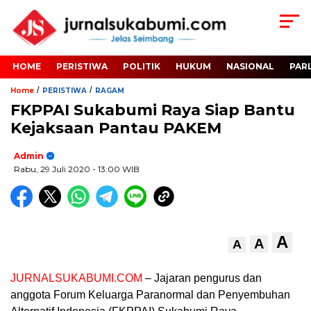
HOME
PERISTIWA
POLITIK
HUKUM
NASIONAL
PAR
/
/
Home
PERISTIWA
RAGAM
FKPPAI Sukabumi Raya Siap Bantu
Kejaksaan Pantau PAKEM
Admin
Rabu, 29 Juli 2020
- 13:00 WIB
A
A
A
JURNALSUKABUMI.COM
– Jajaran pengurus dan
anggota Forum Keluarga Paranormal dan Penyembuhan