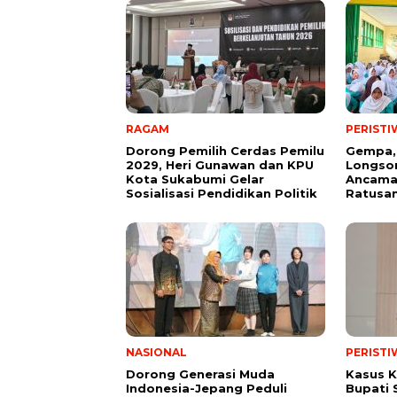
RAGAM
PERISTI
Dorong Pemilih Cerdas Pemilu
Gempa,
2029, Heri Gunawan dan KPU
Longsor
Kota Sukabumi Gelar
Ancama
Sosialisasi Pendidikan Politik
Ratusan
NASIONAL
PERISTI
Dorong Generasi Muda
Kasus K
Indonesia-Jepang Peduli
Bupati 