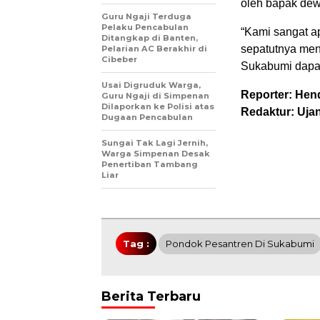
oleh bapak dew
Guru Ngaji Terduga
Pelaku Pencabulan
“Kami sangat a
Ditangkap di Banten,
sepatutnya men
Pelarian AC Berakhir di
Cibeber
Sukabumi dapat 
Usai Digruduk Warga,
Reporter: Hen
Guru Ngaji di Simpenan
Dilaporkan ke Polisi atas
Redaktur: Uja
Dugaan Pencabulan
Sungai Tak Lagi Jernih,
Warga Simpenan Desak
Penertiban Tambang
Liar
Tag :
Pondok Pesantren Di Sukabumi
Berita Terbaru