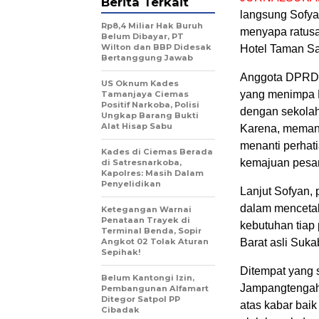
Berita Terkait
langsung Sofya
Rp8,4 Miliar Hak Buruh
menyapa ratusa
Belum Dibayar, PT
Wilton dan BBP Didesak
Hotel Taman Sa
Bertanggung Jawab
Anggota DPRD J
US Oknum Kades
yang menimpa P
Tamanjaya Ciemas
Positif Narkoba, Polisi
dengan sekolah
Ungkap Barang Bukti
Alat Hisap Sabu
Karena, memang 
menanti perhat
Kades di Ciemas Berada
kemajuan pesan
di Satresnarkoba,
Kapolres: Masih Dalam
Penyelidikan
Lanjut Sofyan,
dalam mencetak 
Ketegangan Warnai
Penataan Trayek di
kebutuhan tiap p
Terminal Benda, Sopir
Angkot 02 Tolak Aturan
Barat asli Suka
Sepihak!
Ditempat yang
Belum Kantongi Izin,
Jampangtengah,
Pembangunan Alfamart
Ditegor Satpol PP
atas kabar baik
Cibadak