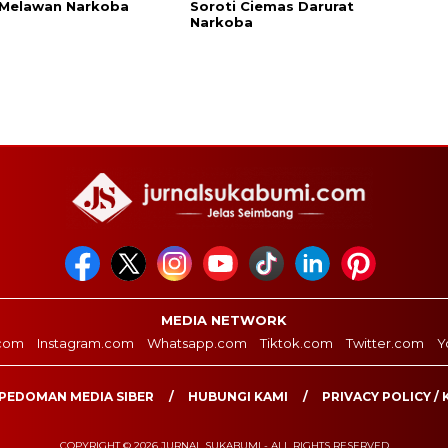
 Melawan Narkoba
Soroti Ciemas Darurat
Narkoba
MEDIA NETWORK
com
Instagram.com
Whatsapp.com
Tiktok.com
Twitter.com
Y
PEDOMAN MEDIA SIBER
HUBUNGI KAMI
PRIVACY POLICY / 
COPYRIGHT © 2026 JURNAL SUKABUMI - ALL RIGHTS RESERVED