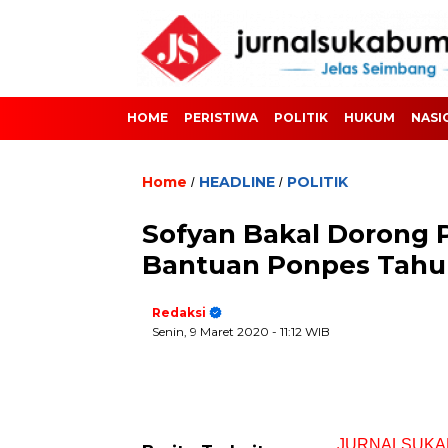
HOME
PERISTIWA
POLITIK
HUKUM
NASI
Home
HEADLINE
POLITIK
/
/
Sofyan Bakal Dorong 
Bantuan Ponpes Tahun
Redaksi
Senin, 9 Maret 2020
- 11:12 WIB
JURNALSUKA