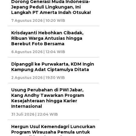
Dorong Generasi Muda Indonesia-
Jepang Peduli Lingkungan, Ini
Langkah PT Amerta Indah Otsuka!
7 Agustus 2026 | 10:20 WIB
Krisdayanti Hebohkan Cibadak,
Ribuan Warga Antusias hingga
Berebut Foto Bersama
6 Agustus 2026 | 12:04 WIB
Dipanggil ke Purwakarta, KDM Ingin
Kampung Adat Ciptamulya Ditata
2 Agustus 2026 | 19:30 WIB
Usung Perubahan di PWI Jabar,
Kang Andhy Tawarkan Program
Kesejahteraan hingga Karier
Internasional
31 Juli 2026 | 22:04 WIB
Hergun Usul Kemendagri Luncurkan
Program Wirausaha Pemula untuk