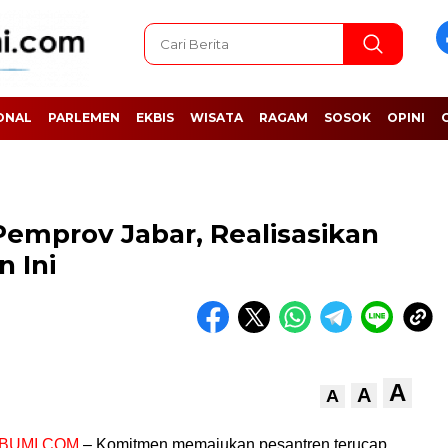
ONAL
PARLEMEN
EKBIS
WISATA
RAGAM
SOSOK
OPINI
Pemprov Jabar, Realisasikan
 Ini
A
A
A
BUMI.COM
– Komitmen memajukan pesantren terucap