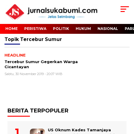
HOME
PERISTIWA
POLITIK
HUKUM
NASIONAL
PAR
Topik
Tercebur Sumur
HEADLINE
Tercebur Sumur Gegerkan Warga
Cicantayan
Sabtu, 30 November 2019 - 20:07 WIB
BERITA TERPOPULER
US Oknum Kades Tamanjaya