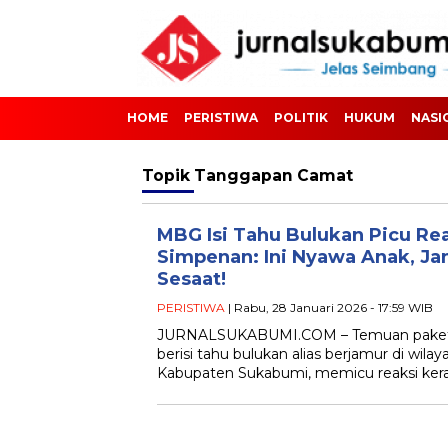
HOME
PERISTIWA
POLITIK
HUKUM
NASI
Topik
Tanggapan Camat
MBG Isi Tahu Bulukan Picu Re
Simpenan: Ini Nyawa Anak, Ja
Sesaat!
PERISTIWA
| Rabu, 28 Januari 2026 - 17:59 WIB
JURNALSUKABUMI.COM – Temuan paket M
berisi tahu bulukan alias berjamur di wi
Kabupaten Sukabumi, memicu reaksi kera