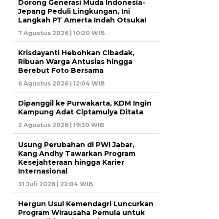
Dorong Generasi Muda Indonesia-
Jepang Peduli Lingkungan, Ini
Langkah PT Amerta Indah Otsuka!
7 Agustus 2026 | 10:20 WIB
Krisdayanti Hebohkan Cibadak,
Ribuan Warga Antusias hingga
Berebut Foto Bersama
6 Agustus 2026 | 12:04 WIB
Dipanggil ke Purwakarta, KDM Ingin
Kampung Adat Ciptamulya Ditata
2 Agustus 2026 | 19:30 WIB
Usung Perubahan di PWI Jabar,
Kang Andhy Tawarkan Program
Kesejahteraan hingga Karier
Internasional
31 Juli 2026 | 22:04 WIB
Hergun Usul Kemendagri Luncurkan
Program Wirausaha Pemula untuk