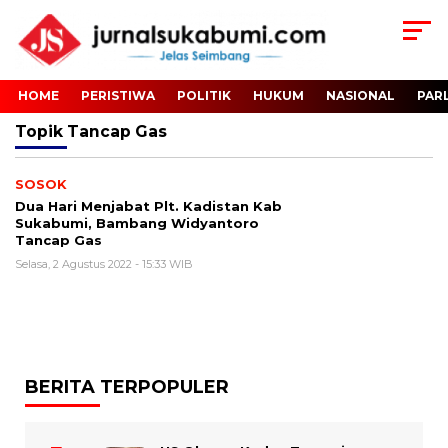
HOME
PERISTIWA
POLITIK
HUKUM
NASIONAL
PAR
Topik
Tancap Gas
SOSOK
Dua Hari Menjabat Plt. Kadistan Kab
Sukabumi, Bambang Widyantoro
Tancap Gas
Selasa, 2 Agustus 2022 - 15:33 WIB
BERITA TERPOPULER