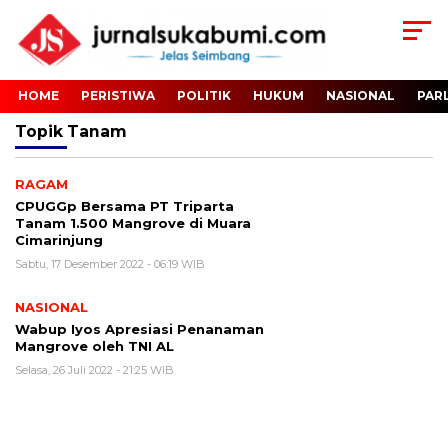
HOME
PERISTIWA
POLITIK
HUKUM
NASIONAL
PAR
Topik
Tanam
RAGAM
CPUGGp Bersama PT Triparta
Tanam 1.500 Mangrove di Muara
Cimarinjung
Sabtu, 17 Desember 2022 - 06:19 WIB
NASIONAL
Wabup Iyos Apresiasi Penanaman
Mangrove oleh TNI AL
Selasa, 26 Juli 2022 - 21:25 WIB