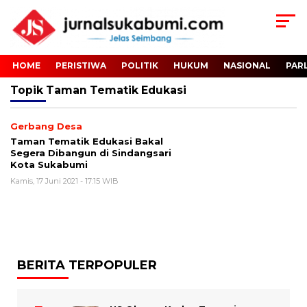
HOME
PERISTIWA
POLITIK
HUKUM
NASIONAL
PAR
Topik
Taman Tematik Edukasi
Gerbang Desa
Taman Tematik Edukasi Bakal
Segera Dibangun di Sindangsari
Kota Sukabumi
Kamis, 17 Juni 2021 - 17:15 WIB
BERITA TERPOPULER