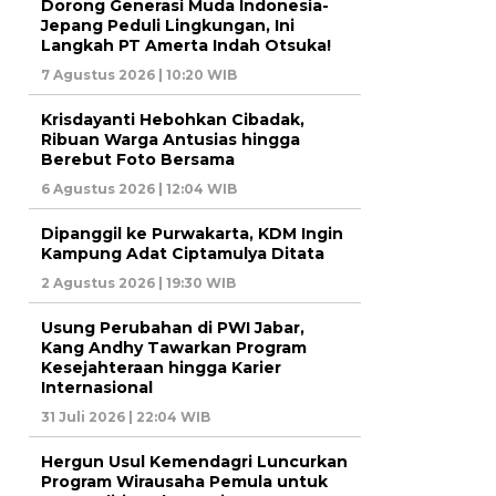
Dorong Generasi Muda Indonesia-
Jepang Peduli Lingkungan, Ini
Langkah PT Amerta Indah Otsuka!
7 Agustus 2026 | 10:20 WIB
Krisdayanti Hebohkan Cibadak,
Ribuan Warga Antusias hingga
Berebut Foto Bersama
6 Agustus 2026 | 12:04 WIB
Dipanggil ke Purwakarta, KDM Ingin
Kampung Adat Ciptamulya Ditata
2 Agustus 2026 | 19:30 WIB
Usung Perubahan di PWI Jabar,
Kang Andhy Tawarkan Program
Kesejahteraan hingga Karier
Internasional
31 Juli 2026 | 22:04 WIB
Hergun Usul Kemendagri Luncurkan
Program Wirausaha Pemula untuk