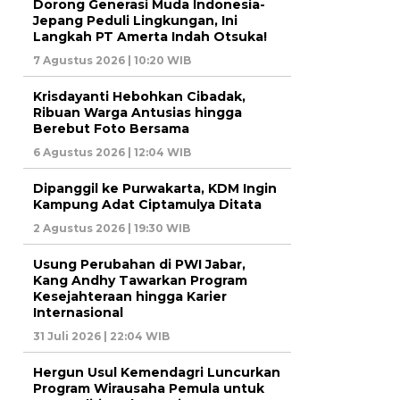
Dorong Generasi Muda Indonesia-
Jepang Peduli Lingkungan, Ini
Langkah PT Amerta Indah Otsuka!
7 Agustus 2026 | 10:20 WIB
Krisdayanti Hebohkan Cibadak,
Ribuan Warga Antusias hingga
Berebut Foto Bersama
6 Agustus 2026 | 12:04 WIB
Dipanggil ke Purwakarta, KDM Ingin
Kampung Adat Ciptamulya Ditata
2 Agustus 2026 | 19:30 WIB
Usung Perubahan di PWI Jabar,
Kang Andhy Tawarkan Program
Kesejahteraan hingga Karier
Internasional
31 Juli 2026 | 22:04 WIB
Hergun Usul Kemendagri Luncurkan
Program Wirausaha Pemula untuk