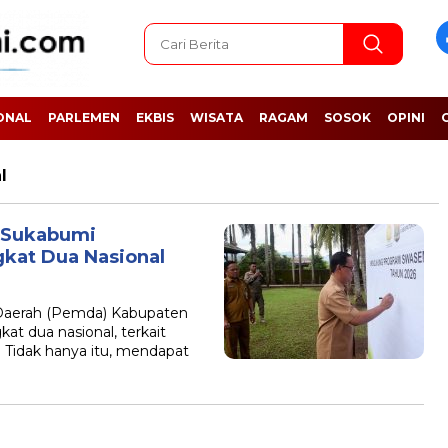
ONAL
PARLEMEN
EKBIS
WISATA
RAGAM
SOSOK
OPINI
l
 Sukabumi
gkat Dua Nasional
erah (Pemda) Kabupaten
t dua nasional, terkait
. Tidak hanya itu, mendapat