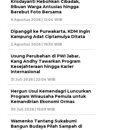
Krisdayanti Hebohkan Cibadak,
Ribuan Warga Antusias hingga
Berebut Foto Bersama
6 Agustus 2026 | 12:04 WIB
Dipanggil ke Purwakarta, KDM Ingin
Kampung Adat Ciptamulya Ditata
2 Agustus 2026 | 19:30 WIB
Usung Perubahan di PWI Jabar,
Kang Andhy Tawarkan Program
Kesejahteraan hingga Karier
Internasional
31 Juli 2026 | 22:04 WIB
Hergun Usul Kemendagri Luncurkan
Program Wirausaha Pemula untuk
Kemandirian Ekonomi Ormas
30 Juli 2026 | 15:09 WIB
Wamenko Tantang Sukabumi
Bangun Budaya Pilah Sampah di