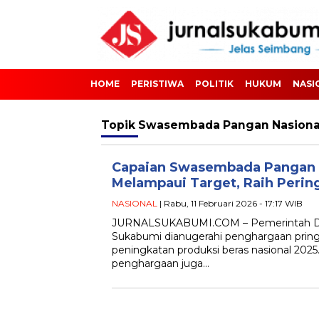
HOME
PERISTIWA
POLITIK
HUKUM
NASI
Topik
Swasembada Pangan Nasiona
Capaian Swasembada Pangan
Melampaui Target, Raih Perin
NASIONAL
| Rabu, 11 Februari 2026 - 17:17 WIB
JURNALSUKABUMI.COM – Pemerintah Da
Sukabumi dianugerahi penghargaan pringka
peningkatan produksi beras nasional 2025
penghargaan juga…