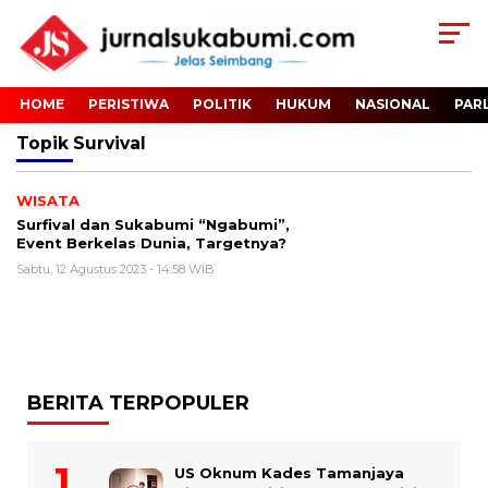
HOME
PERISTIWA
POLITIK
HUKUM
NASIONAL
PAR
Topik
Survival
WISATA
Surfival dan Sukabumi “Ngabumi”,
Event Berkelas Dunia, Targetnya?
Sabtu, 12 Agustus 2023 - 14:58 WIB
BERITA TERPOPULER
US Oknum Kades Tamanjaya