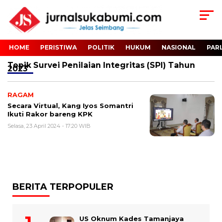
HOME
PERISTIWA
POLITIK
HUKUM
NASIONAL
PAR
Topik
Survei Penilaian Integritas (SPI) Tahun
2023
RAGAM
Secara Virtual, Kang Iyos Somantri
Ikuti Rakor bareng KPK
Selasa, 23 April 2024 - 17:20 WIB
BERITA TERPOPULER
US Oknum Kades Tamanjaya